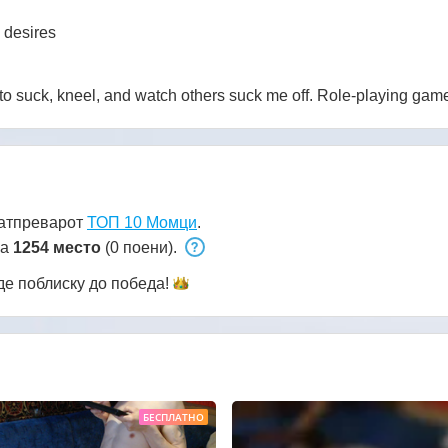
 desires
 to suck, kneel, and watch others suck me off. Role-playing gam
натпреварот
ТОП 10 Момци
.
на
1254 место
(0 поени).
де поблиску до
победа!
БЕСПЛАТНО