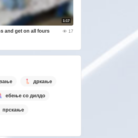
1:17
s and get on all fours
17
вање
дркање
ебење со дилдо
прскање