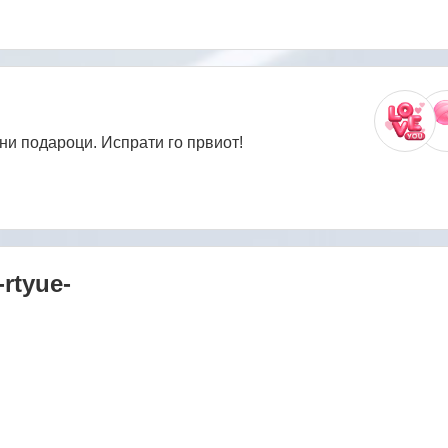
ни подароци. Испрати го првиот!
-rtyue-