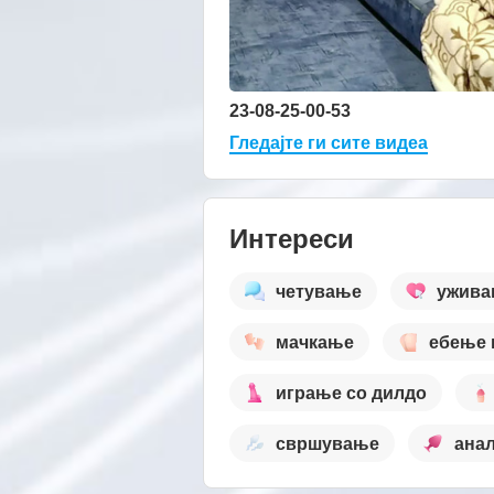
23-08-25-00-53
Гледајте ги сите видеа
Интереси
четување
ужив
мачкање
ебење 
играње со дилдо
свршување
анал