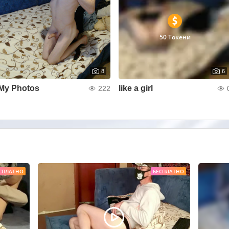
50 Токени
8
6
My Photos
like a girl
222
СПЛАТНО
БЕСПЛАТНО