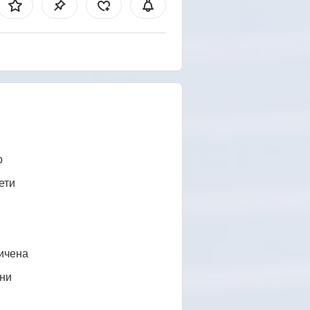
b
ети
ичена
ни