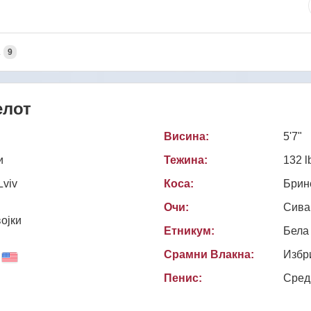
А
9
елот
Висина:
5'7"
и
Тежина:
132 l
Lviv
Коса:
Брин
Очи:
Сива
ојки
Етникум:
Бела
Срамни Влакна:
Избр
Пенис:
Сред