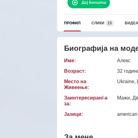
Дај Бакшиш
ПРОФИЛ
СЛИКИ
15
ВИДЕ
Биографија на мод
Име:
Алекс
Возраст:
32 годин
Место на
Ukraine, 
Живеење:
Заинтересиран/-а
Мажи, Дв
за:
Јазици:
american
За мене