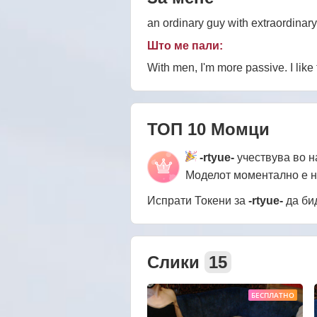
an ordinary guy with extraordinary
Што ме пали:
With men, I'm more passive. I like
ТОП 10 Момци
-rtyue-
учествува во 
Моделот моментално е 
Испрати Токени за
-rtyue-
да би
Слики
15
БЕСПЛАТНО