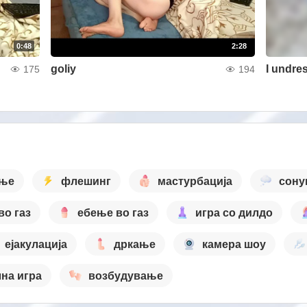
0:48
2:28
goliy
I undres
175
194
ање
флешинг
мастурбација
сону
во газ
ебење во газ
игра со дилдо
ејакулација
дркање
камера шоу
на игра
возбудување